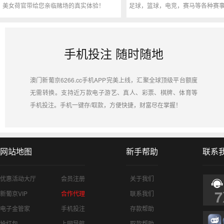
美女荷官带给您亲临赌场的真实体验！
足球，篮球，电竞，赛马等各种赛
手机投注 随时随地
澳门新葡京
6266.cc手机APP完美上线，汇聚全球顶级平台额度
无需转换。支持近万款电子游艺、真人、彩票、棋牌、体育等
手机投注。手机一键存/取款，方便快捷，财富尽在掌握！
网站地图
新手帮助
联系
优惠活动大厅
会员注册
关于我们
7
新葡京VIP
合作代理
联系我们
电子金管家
手机投注
存款帮助
抢红包
上网导航
取款帮助