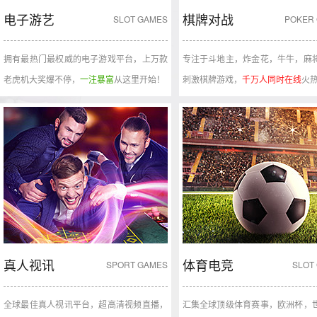
电子游艺
棋牌对战
SLOT GAMES
POKER
拥有最热门最权威的电子游戏平台，上万款
专注于斗地主，炸金花，牛牛，麻
老虎机大奖爆不停，
一注暴富
从这里开始！
刺激棋牌游戏，
千万人同时在线
火热
真人视讯
体育电竞
SPORT GAMES
SLOT
全球最佳真人视讯平台，超高清视频直播，
汇集全球顶级体育赛事，欧洲杯，