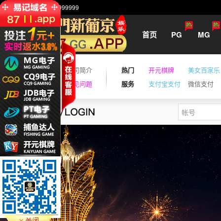
客服热线：+63 9495999999
首页
PG
MG
品牌
牌照展示
公司简介
热门
开元棋牌
美女百家乐
手机
下载中心
常见问题
服务
支付宝支付
微信支付
港澳政府网投牌照
菲律宾政府网投牌照
柬埔寨政府网投牌照